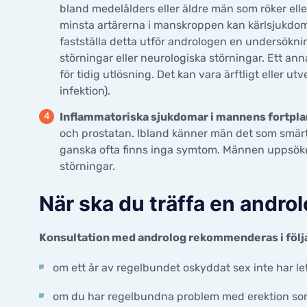
bland medelålders eller äldre män som röker eller
minsta artärerna i manskroppen kan kärlsjukdom 
fastställa detta utför andrologen en undersökni
störningar eller neurologiska störningar. Ett a
för tidig utlösning. Det kan vara ärftligt eller utve
infektion).
Inflammatoriska sjukdomar i mannens fortpl
och prostatan. Ibland känner män det som smärt
ganska ofta finns inga symtom. Männen uppsöker is
störningar.
När ska du träffa en andro
Konsultation med androlog rekommenderas i följa
om ett år av regelbundet oskyddat sex inte har lett
om du har regelbundna problem med erektion som h