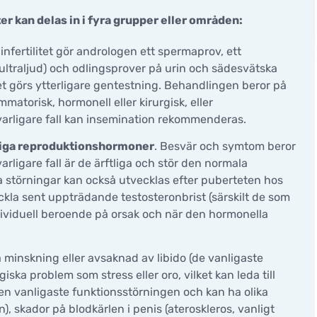
 kan delas in i fyra grupper eller områden:
 infertilitet gör andrologen ett spermaprov, ett
ultraljud) och odlingsprover på urin och sädesvätska
litet görs ytterligare gentestning. Behandlingen beror på
matorisk, hormonell eller kirurgisk, eller
lvarligare fall kan insemination rekommenderas.
nliga reproduktionshormoner
. Besvär och symtom beror
arligare fall är de ärftliga och stör den normala
 störningar kan också utvecklas efter puberteten hos
la sent uppträdande testosteronbrist (särskilt de som
ividuell beroende på orsak och när den hormonella
a minskning eller avsaknad av libido (de vanligaste
ska problem som stress eller oro, vilket kan leda till
den vanligaste funktionsstörningen och kan ha olika
, skador på blodkärlen i penis (ateroskleros, vanligt