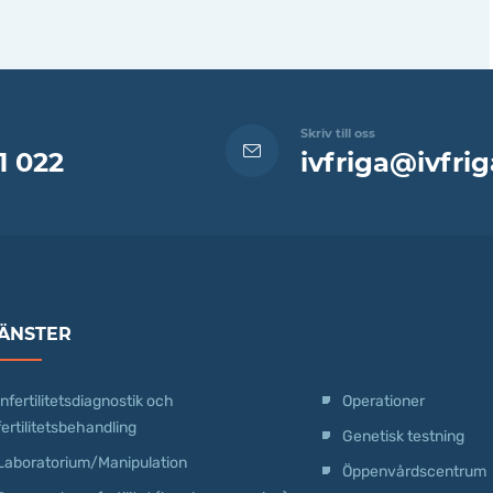
Skriv till oss
1 022
ivfriga@ivfrig
ÄNSTER
Infertilitetsdiagnostik och
Operationer
fertilitetsbehandling
Genetisk testning
Laboratorium/Manipulation
Öppenvårdscentrum