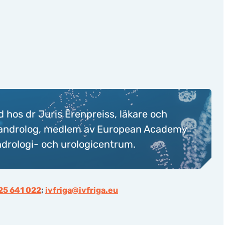
d hos dr Juris Ērenpreiss, läkare och
rad androlog, medlem av European Academy
ndrologi- och urologicentrum.
 25 641 022
;
ivfriga@ivfriga.eu