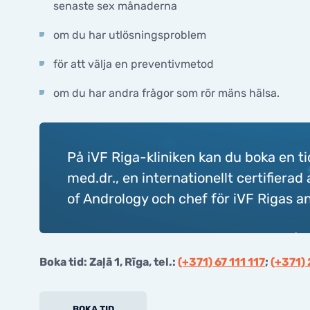
senaste sex månaderna
om du har utlösningsproblem
för att välja en preventivmetod
om du har andra frågor som rör mäns hälsa.
På iVF Riga-kliniken kan du boka en ti
med.dr., en internationellt certifie
of Andrology och chef för iVF Rigas a
Boka tid: Zaļā 1, Rīga, tel.:
(+371) 67 111 117
;
(+371)
BOKA TID