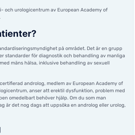
INGAR
Diagnos av manlig infertili
ogi- och urologicentrum av European Academy of
Avancerad spermaanalys
ation program. IVF med
.
ation
Ultraljudsundersökning av 
adoptionsprogram
atienter?
Behandling av manlig infert
donation program. IVF med
Mindre kirurgiska ingrepp
e spermier
andardiseringsmyndighet på området. Det är en grupp
OPERATIONER
ller standarder för diagnostik och behandling av manliga
OGI
 med mäns hälsa, inklusive behandling av sexuell
Gynekologi
t gynekologisk
Urologi
ökning
t certifierad androlog, medlem av European Academy of
logicentrum, anser att erektil dysfunktion, problem med
 kroppen omedelbart behöver hjälp. Om du som man
g är det nog dags att uppsöka en androlog eller urolog,
g