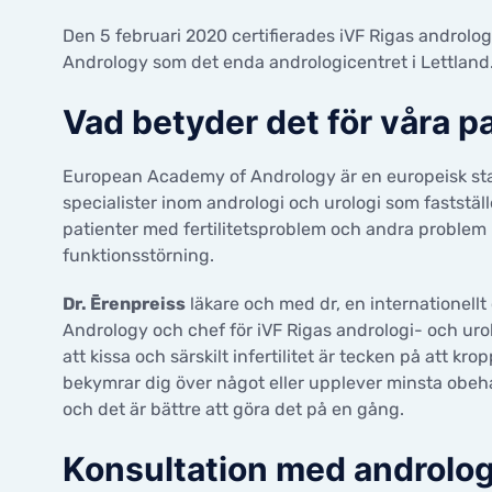
GALLERI
ERA Test
Embryoöverföringsprocedur
BEHANDL
KONTAKTER
PRISER
Hjälp efter misslyckade cykler
Den 5 februari 2020 certifierades iVF Rigas androl
EmbryoScope
Äggdon
Andrology som det enda andrologicentret i Lettland
Hjälp för onkologiska patienter
KONTAKTER
äggdon
Embryo
Vad betyder det för våra p
LABORATORIUM/MANIPULATION
Sperma
donerad
Intrauterin insemination (IUI)
European Academy of Andrology är en europeisk st
IVF behandling
specialister inom andrologi och urologi som faststä
GYNEKOL
PICSI
patienter med fertilitetsproblem och andra problem
ICSI behandling
funktionsstörning.
Komplet
unders
Preimplantatorisk genetisk testning
Dr. Ērenpreiss
läkare och med dr, en internationell
Embryoöverföringsprocedur
Andrology och chef för iVF Rigas andrologi- och uro
EmbryoScope
att kissa och särskilt infertilitet är tecken på att
bekymrar dig över något eller upplever minsta obeha
och det är bättre att göra det på en gång.
Konsultation med androlo