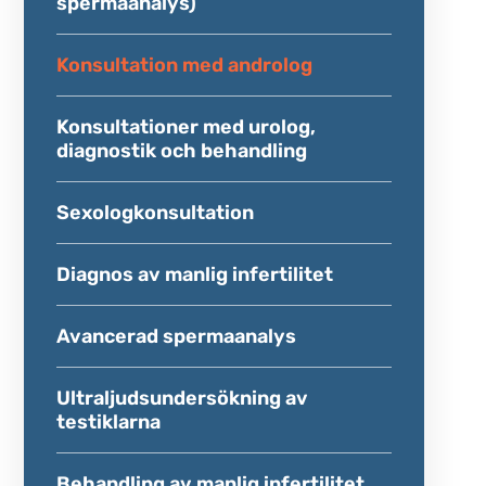
spermaanalys)
Öppenvårdscentrums tjänster
Viva Genomics livsstilsrelaterade
tet
gentester
Konsultation med androlog
testiklarna
ÖPPENVÅRDSCENTRUM
ilitet
Konsultationer med urolog,
Akupunktur
diagnostik och behandling
STAMCELLSCENTER
Sexologkonsultation
Diagnos av manlig infertilitet
Avancerad spermaanalys
Ultraljudsundersökning av
testiklarna
Behandling av manlig infertilitet