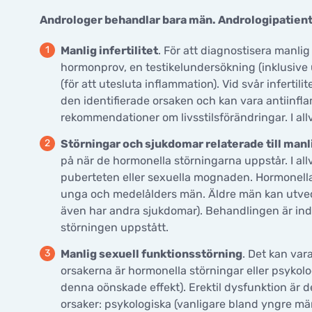
Androloger behandlar bara män. Andrologipatienter
Manlig infertilitet
. För att diagnostisera manlig
hormonprov, en testikelundersökning (inklusive 
(för att utesluta inflammation). Vid svår inferti
den identifierade orsaken och kan vara antiinflam
rekommendationer om livsstilsförändringar. I al
Störningar och sjukdomar relaterade till ma
på när de hormonella störningarna uppstår. I allv
puberteten eller sexuella mognaden. Hormonella
unga och medelålders män. Äldre män kan utveck
även har andra sjukdomar). Behandlingen är ind
störningen uppstått.
Manlig sexuell funktionsstörning
. Det kan var
orsakerna är hormonella störningar eller psykologi
denna oönskade effekt). Erektil dysfunktion är 
orsaker: psykologiska (vanligare bland yngre män)