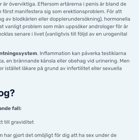
 är överviktiga. Eftersom artärerna i penis är bland de
först manifestera sig som erektionsproblem. För att
ng av blodkärlen eller dopplerundersökning), hormonella
nnat vanligt problem som män uppsöker androloger för är
cklas senare i livet (vanligtvis till följd av en urogenital
antningssystem
. Inflammation kan påverka testiklarna
a, en brännande känsla eller obehag vid urinering. Men
tället läkare på grund av infertilitet eller sexuella
log?
nde fall:
 till graviditet
ar gjort det omöjligt för dig att ha sex under de