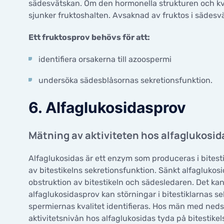
sädesvätskan. Om den hormonella strukturen och kva
sjunker fruktoshalten. Avsaknad av fruktos i sädesvä
Ett fruktosprov behövs för att:
identifiera orsakerna till azoospermi
undersöka sädesblåsornas sekretionsfunktion.
6. Alfaglukosidasprov
Mätning av aktiviteten hos alfaglukosida
Alfaglukosidas är ett enzym som produceras i bitesti
av bitestikelns sekretionsfunktion. Sänkt alfaglukosid
obstruktion av bitestikeln och sädesledaren. Det kan
alfaglukosidasprov kan störningar i bitestiklarnas 
spermiernas kvalitet identifieras. Hos män med ned
aktivitetsnivån hos alfaglukosidas tyda på bitestikels