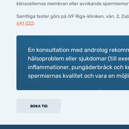
könscellernas membran eller avvikande spermiemorf
Samtliga tester görs på iVF Riga-kliniken, vån. 2, Zaļā
641 022
;
En konsultation med androlog rekomme
hälsoproblem eller sjukdomar (till ex
inflammationer, pungåderbråck och k
spermiernas kvalitet och vara en möjlig 
BOKA TID