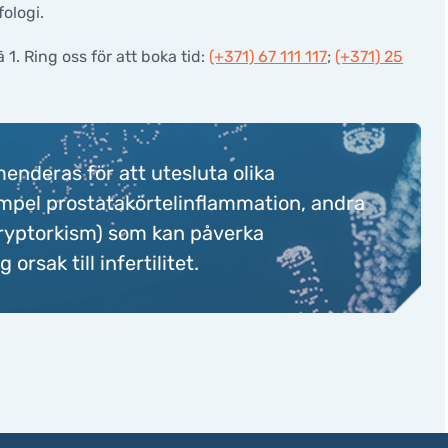
ologi.
 1. Ring oss för att boka tid:
(+371) 67 111 117
;
(+371) 25
nderas för att utesluta olika
empel prostatakörtelinflammation, andra
ryptorkism) som kan påverka
orsak till infertilitet.