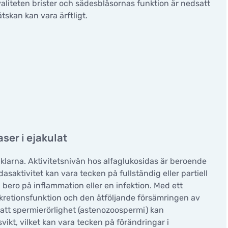
liteten brister och sädesblåsornas funktion är nedsatt
tskan kan vara ärftligt.
ser i ejakulat
klarna. Aktivitetsnivån hos alfaglukosidas är beroende
asaktivitet kan vara tecken på fullständig eller partiell
 bero på inflammation eller en infektion. Med ett
sekretionsfunktion och den åtföljande försämringen av
satt spermierörlighet (astenozoospermi) kan
vikt, vilket kan vara tecken på förändringar i