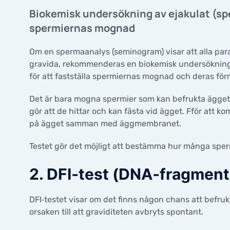
GALLERI
ERA Test
Embryoöverföringsprocedur
BEHANDL
KONTAKTER
PRISER
Biokemisk undersökning av ejakulat (s
Hjälp efter misslyckade cykler
EmbryoScope
spermiernas mognad
Äggdon
Hjälp för onkologiska patienter
KONTAKTER
äggdon
Embryo
Om en spermaanalys (seminogram) visar att alla par
LABORATORIUM/MANIPULATION
gravida, rekommenderas en biokemisk undersökning a
Sperma
donerad
Intrauterin insemination (IUI)
för att fastställa spermiernas mognad och deras för
IVF behandling
Det är bara mogna spermier som kan befrukta ägget,
GYNEKOL
PICSI
gör att de hittar och kan fästa vid ägget. Fför att 
ICSI behandling
Komplet
på ägget samman med äggmembranet.
unders
Preimplantatorisk genetisk testning
Testet gör det möjligt att bestämma hur många sper
Embryoöverföringsprocedur
EmbryoScope
2. DFI‑test (DNA‑fragment
DFI‑testet visar om det finns någon chans att befruk
orsaken till att graviditeten avbryts spontant.