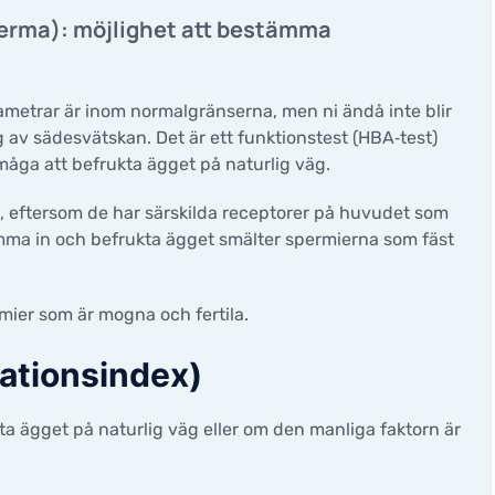
INGAR
Diagnos av manlig infertili
perma): möjlighet att bestämma
Avancerad spermaanalys
ation program. IVF med
ation
Ultraljudsundersökning av 
adoptionsprogram
ametrar är inom normalgränserna, men ni ändå inte blir
Behandling av manlig infert
v sädesvätskan. Det är ett funktionstest (HBA‑test)
donation program. IVF med
Mindre kirurgiska ingrepp
e spermier
måga att befrukta ägget på naturlig väg.
OPERATIONER
 eftersom de har särskilda receptorer på huvudet som
OGI
komma in och befrukta ägget smälter spermierna som fäst
Gynekologi
t gynekologisk
Urologi
ökning
mier som är mogna och fertila.
ationsindex)
ta ägget på naturlig väg eller om den manliga faktorn är