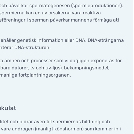
 och påverkar spermatogenesen (spermieproduktionen).
spermierna kan en av orsakerna vara reaktiva
syreföreningar i sperman påverkar mannens förmåga att
ehåller genetisk information eller DNA. DNA‑strängarna
nterar DNA‑strukturen.
lika ämnen och processer som vi dagligen exponeras för
ärbara datorer, tv och uv‑ljus), bekämpningsmedel,
 manliga fortplantningsorganen.
akulat
litet och bidrar även till spermiernas bildning och
k vare androgen (manligt könshormon) som kommer in i