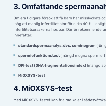
3. Omfattande spermaanal
Om era tidigare försök att få barn har misslyckats och
ihåg att manlig infertilitet står för cirka 40 % – enli
infertilitetsorsakerna hos par. Därför rekommenderar 
innefattar:
standardspermaanalys, dvs. seminogram
(rörl
spermiefunktionstest
(mängd mogna spermier)
DFI‑test (DNA‑fragmentationsindex)
(mängd spe
MiOXSYS-test
4. MiOXSYS-test
Med MiOXSYS-testet kan fria radikaler i sädesvätsk