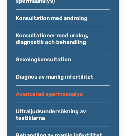
spermaanalys)
Öppenvårdscentrums tjänster
Viva Genomics livsstilsrelaterade
tet
gentester
Konsultation med androlog
testiklarna
ÖPPENVÅRDSCENTRUM
ilitet
Konsultationer med urolog,
Akupunktur
diagnostik och behandling
STAMCELLSCENTER
Sexologkonsultation
Diagnos av manlig infertilitet
Avancerad spermaanalys
Ultraljudsundersökning av
testiklarna
Behandling av manlig infertilitet