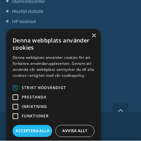
Stamcellscenter
Missfall statistik
IVF kostnad
×
OM OSS
Denna webbplats använder
cookies
Vilka vi är
Denna webbplats använder cookies för att
förbättra användarupplevelsen. Genom att
Specialist team
använda vår webbplats samtycker du till alla
cookies i enlighet med vår cookiepolicy.
Priser
Kontakter
STRIKT NÖDVÄNDIGT
PRESTANDA
INRIKTNING
FUNKTIONER
Copyright 2026, iVF Riga.
ACCEPTERA ALLA
AVVISA ALLT
Integritetspolicy
|
Villkor
|
CCTV