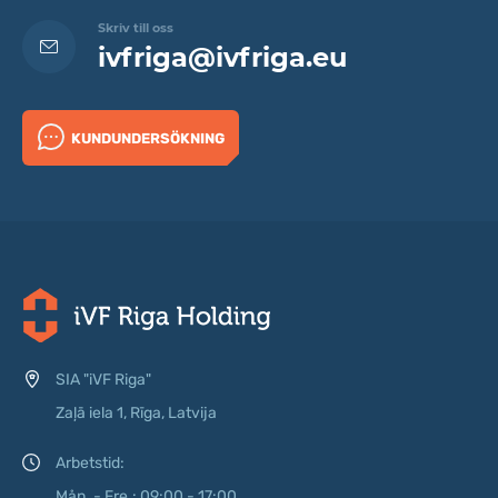
Skriv till oss
ivfriga@ivfriga.eu
KUNDUNDERSÖKNING
SIA "iVF Riga"
Zaļā iela 1, Rīga, Latvija
Arbetstid:
Mån. - Fre.: 09:00 - 17:00