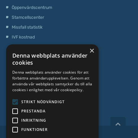
Öppenvårdscentrum
Stamcellscenter
Missfall statistik
IVF kostnad
×
OM OSS
Denna webbplats använder
cookies
Vilka vi är
Denna webbplats använder cookies för att
förbättra användarupplevelsen. Genom att
Specialist team
använda vår webbplats samtycker du till alla
cookies i enlighet med vår cookiepolicy.
Priser
Kontakter
STRIKT NÖDVÄNDIGT
PRESTANDA
INRIKTNING
FUNKTIONER
Copyright 2026, iVF Riga.