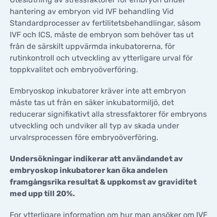
hantering av embryon vid IVF behandling Vid
Standardprocesser av fertilitetsbehandlingar, såsom
IVF och ICS, måste de embryon som behöver tas ut
från de särskilt uppvärmda inkubatorerna, för
rutinkontroll och utveckling av ytterligare urval för
toppkvalitet och embryoöverföring.
Embryoskop inkubatorer kräver inte att embryon
måste tas ut från en säker inkubatormiljö, det
reducerar signifikativt alla stressfaktorer för embryons
utveckling och undviker all typ av skada under
urvalrsprocessen före embryoöverföring.
Undersökningar indikerar att användandet av
embryoskop inkubatorer kan öka andelen
framgångsrika resultat & uppkomst av graviditet
med upp till 20%.
For ytterligare information om hur man ansöker om IVF