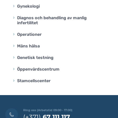
Gynekologi
Diagnos och behandling av manlig
infertilitet
Operationer
Mäns hälsa
Genetisk testning
Öppenvårdscentrum
Stamcellscenter
Ring oss (Arbetstid 09:00 - 17:00)
(+371)
67 111 117