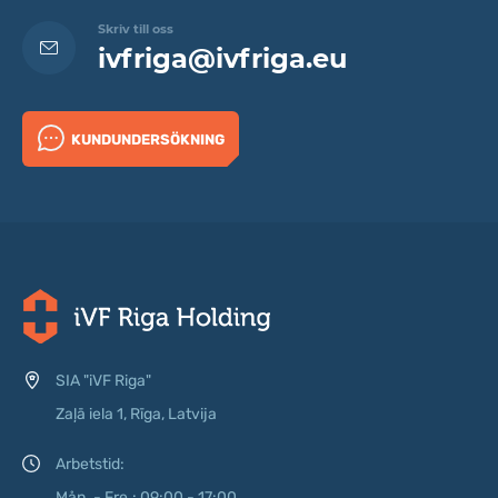
Skriv till oss
ivfriga@ivfriga.eu
KUNDUNDERSÖKNING
SIA "iVF Riga"
Zaļā iela 1, Rīga, Latvija
Arbetstid:
Mån. - Fre.: 09:00 - 17:00