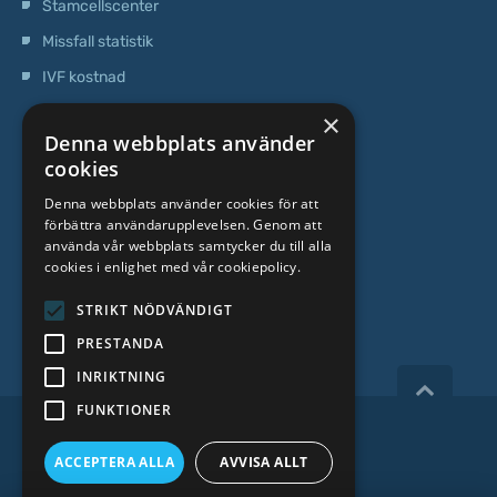
Stamcellscenter
Missfall statistik
IVF kostnad
×
OM OSS
Denna webbplats använder
cookies
Vilka vi är
Denna webbplats använder cookies för att
förbättra användarupplevelsen. Genom att
Specialist team
använda vår webbplats samtycker du till alla
cookies i enlighet med vår cookiepolicy.
Priser
Kontakter
STRIKT NÖDVÄNDIGT
PRESTANDA
INRIKTNING
FUNKTIONER
Copyright 2026, iVF Riga.
ACCEPTERA ALLA
AVVISA ALLT
Integritetspolicy
|
Villkor
|
CCTV