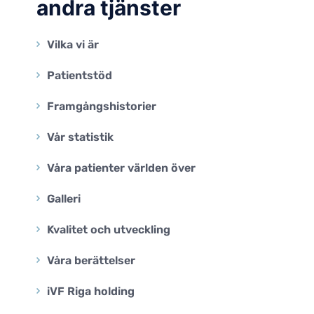
andra tjänster
Öppenvårdscentrums tjänster
Viva Genomics livsstilsrelaterade
tet
gentester
Vilka vi är
testiklarna
ÖPPENVÅRDSCENTRUM
ilitet
Patientstöd
Akupunktur
Framgångshistorier
STAMCELLSCENTER
Vår statistik
Våra patienter världen över
Galleri
Kvalitet och utveckling
Våra berättelser
iVF Riga holding