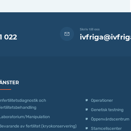
Skriv till oss
1 022
ivfriga@ivfrig
ÄNSTER
Infertilitetsdiagnostik och
Operationer
fertilitetsbehandling
Genetisk testning
Laboratorium/Manipulation
Öppenvårdscentrum
Bevarande av fertilitet (kryokonservering)
Stamcellscenter