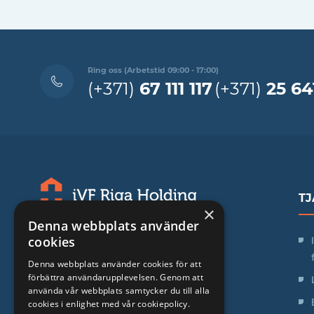
Ring oss (Arbetstid 09:00 - 17:00)
(+371)
67 111 117
(+371)
25 64
TJ
×
Denna webbplats använder
SIA "iVF Riga"
cookies
Zaļā iela 1, Rīga, Latvija
Denna webbplats använder cookies för att
förbättra användarupplevelsen. Genom att
Arbetstid:
använda vår webbplats samtycker du till alla
cookies i enlighet med vår cookiepolicy.
Mån. - Fre.: 09:00 - 17:00